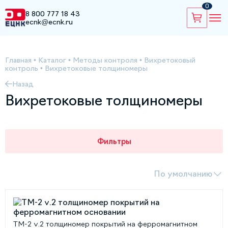
0
8 800 777 18 43
ecnk@ecnk.ru
Главная
•
Каталог
•
Методы контроля
•
Вихретоковый
контроль
•
Вихретоковые толщиномеры
Назад
Вихретоковые толщиномеры
Фильтры
По умолчанию
ТМ-2 v.2 толщиномер покрытий на ферромагнитном